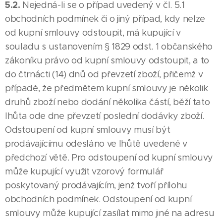
5.2.
Nejedná-li se o případ uvedený v čl. 5.1
obchodních podmínek či o jiný případ, kdy nelze
od kupní smlouvy odstoupit, má kupující v
souladu s ustanovením § 1829 odst. 1 občanského
zákoníku právo od kupní smlouvy odstoupit, a to
do čtrnácti (14) dnů od převzetí zboží, přičemž v
případě, že předmětem kupní smlouvy je několik
druhů zboží nebo dodání několika částí, běží tato
lhůta ode dne převzetí poslední dodávky zboží.
Odstoupení od kupní smlouvy musí být
prodávajícímu odesláno ve lhůtě uvedené v
předchozí větě. Pro odstoupení od kupní smlouvy
může kupující využit vzorový formulář
poskytovaný prodávajícím, jenž tvoří přílohu
obchodních podmínek. Odstoupení od kupní
smlouvy může kupující zasílat mimo jiné na adresu