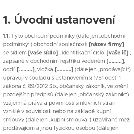
1. Úvodní ustanovení
1.1.
Tyto obchodní podmínky (dále jen „obchodní
[název firmy]
podmínky“) obchodní společnosti
,
[vaše sídlo]
[vaše ič]
se sídlem
, identifikační číslo:
,
[………]
zapsané v obchodním rejstříku vedeném
,
[………]
[……….]
oddíl
, vložka
(dále jen „prodávající“)
upravují v souladu s ustanovením § 1751 odst. 1
zákona č. 89/2012 Sb., občanský zákoník, ve znění
pozdějších předpisů (dále jen „občanský zákoník“)
vzájemná práva a povinnosti smluvních stran
vzniklé v souvislosti nebo na základě kupní
smlouvy (dále jen „kupní smlouva“) uzavírané mezi
prodávajícím a jinou fyzickou osobou (dále jen