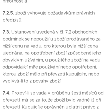
hmotnosti a
7.2.5.
zboží vyhovuje požadavkům právních
předpisů.
7.3.
Ustanovení uvedená v čl. 7.2 obchodních
podmínek se nepoužijí u zboží prodávaného za
nižší cenu na vadu, pro kterou byla nižší cena
ujednána, na opotřebení zboží způsobené jeho
obvyklým užíváním, u použitého zboží na vadu
odpovídající míře používání nebo opotřebení,
kterou zboží mělo při převzetí kupujícím, nebo
vyplývá-li to z povahy zboží.
7.4.
Projeví-li se vada v průběhu šesti měsíců od
převzetí, má se za to, že zboží bylo vadné již při
převzetí. Kupující je oprávněn uplatnit právo z