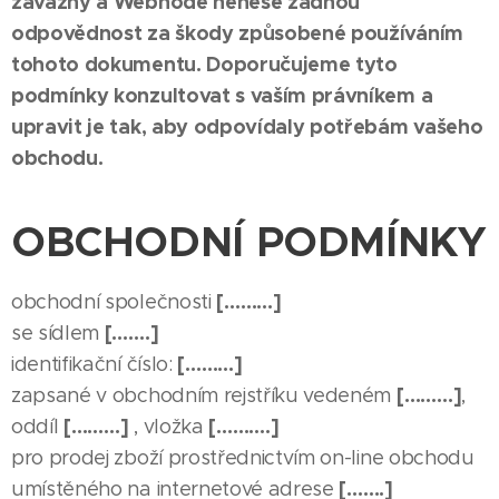
závazný a Webnode nenese žádnou
odpovědnost za škody způsobené používáním
tohoto dokumentu. Doporučujeme tyto
podmínky konzultovat s vaším právníkem a
upravit je tak, aby odpovídaly potřebám vašeho
obchodu.
OBCHODNÍ PODMÍNKY
[………]
obchodní společnosti
[…….]
se sídlem
[………]
identifikační číslo:
[………]
zapsané v obchodním rejstříku vedeném
,
[………]
[……….]
oddíl
, vložka
pro prodej zboží prostřednictvím on-line obchodu
[…….]
umístěného na internetové adrese