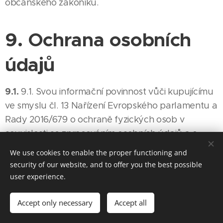
občanského zákoníku.
9. Ochrana osobních
údajů
9.1.
9.1. Svou informační povinnost vůči kupujícímu
ve smyslu čl. 13 Nařízení Evropského parlamentu a
Rady 2016/679 o ochraně fyzických osob v
souvislosti se zpracováním osobních údajů a o
volném pohybu těchto údajů a o zrušení směrnice
We use cookies to enable the proper functioning and
95/46/ES (obecné nařízení o ochraně osobních
security of our website, and to offer you the best possible
údajů) (dále jen „nařízení GDPR“) související se
user experience.
zpracováním osobních údajů kupujícího pro účely
plnění kupní smlouvy, pro účely jednání o této
Accept only necessary
Accept all
smlouvě a pro účely plnění veřejnoprávních