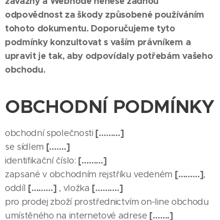
závazný a Webnode nenese žádnou
odpovědnost za škody způsobené používáním
tohoto dokumentu. Doporučujeme tyto
podmínky konzultovat s vaším právníkem a
upravit je tak, aby odpovídaly potřebám vašeho
obchodu.
OBCHODNÍ PODMÍNKY
[………]
obchodní společnosti
[…….]
se sídlem
[………]
identifikační číslo:
[………]
zapsané v obchodním rejstříku vedeném
,
[………]
[……….]
oddíl
, vložka
pro prodej zboží prostřednictvím on-line obchodu
[…….]
umístěného na internetové adrese