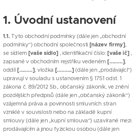
1. Úvodní ustanovení
1.1.
Tyto obchodní podmínky (dále jen „obchodní
[název firmy]
podmínky“) obchodní společnosti
,
[vaše sídlo]
[vaše ič]
se sídlem
, identifikační číslo:
,
[………]
zapsané v obchodním rejstříku vedeném
,
[………]
[……….]
oddíl
, vložka
(dále jen „prodávající“)
upravují v souladu s ustanovením § 1751 odst. 1
zákona č. 89/2012 Sb., občanský zákoník, ve znění
pozdějších předpisů (dále jen „občanský zákoník“)
vzájemná práva a povinnosti smluvních stran
vzniklé v souvislosti nebo na základě kupní
smlouvy (dále jen „kupní smlouva“) uzavírané mezi
prodávajícím a jinou fyzickou osobou (dále jen