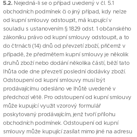
5.2.
Nejedná-li se o případ uvedený v čl. 5.1
obchodních podmínek či o jiný případ, kdy nelze
od kupní smlouvy odstoupit, má kupující v
souladu s ustanovením § 1829 odst. 1 občanského
zákoníku právo od kupní smlouvy odstoupit, a to
do čtrnácti (14) dnů od převzetí zboží, přičemž v
případě, že předmětem kupní smlouvy je několik
druhů zboží nebo dodání několika částí, běží tato
lhůta ode dne převzetí poslední dodávky zboží.
Odstoupení od kupní smlouvy musí být
prodávajícímu odesláno ve lhůtě uvedené v
předchozí větě. Pro odstoupení od kupní smlouvy
může kupující využit vzorový formulář
poskytovaný prodávajícím, jenž tvoří přílohu
obchodních podmínek. Odstoupení od kupní
smlouvy může kupující zasílat mimo jiné na adresu