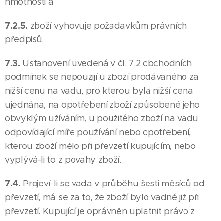
hmotnosti a
7.2.5.
zboží vyhovuje požadavkům právních
předpisů.
7.3.
Ustanovení uvedená v čl. 7.2 obchodních
podmínek se nepoužijí u zboží prodávaného za
nižší cenu na vadu, pro kterou byla nižší cena
ujednána, na opotřebení zboží způsobené jeho
obvyklým užíváním, u použitého zboží na vadu
odpovídající míře používání nebo opotřebení,
kterou zboží mělo při převzetí kupujícím, nebo
vyplývá-li to z povahy zboží.
7.4.
Projeví-li se vada v průběhu šesti měsíců od
převzetí, má se za to, že zboží bylo vadné již při
převzetí. Kupující je oprávněn uplatnit právo z