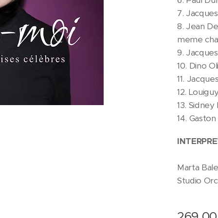
6. Paul Du
7. Jacques
8. Jean De
meme cha
9. Jacques
10. Dino Ol
11. Jacque
12. Louiguy
13. Sidney
14. Gaston 
INTERPRE
Marta Bale
Studio Orc
269.00