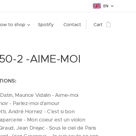
EN
ow to shop
Spotify
Contact
Cart
50-2 -AIME-MOI
TIONS:
 Datin, Maurice Vidalin - Aime-moi
noir - Parlez-moi d'amour
etti, André Hornez - C'est si bon
Laparcerie - Mon coeur est un violon
iraud, Jean Drejac - Sous le ciel de Paris