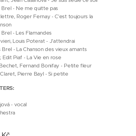
rant, Jean Casanova - Je suis seule ce soir
 Brel - Ne me quitte pas
lettre, Roger Fernay - C'est toujours la
nson
 Brel - Les Flamandes
ivieri, Louis Poterat - J'attendrai
s Brel - La Chanson des vieux amants
, Edit Piaf - La Vie en rose
 Bechet, Fernand Bonifay - Petite fleur
Claret, Pierre Bayl - Si petite
TERS:
jová - vocal
hestra
Kč