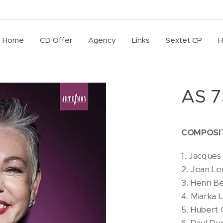
Home
CD Offer
Agency
Links
Sextet CP
H
AS 7
COMPOSI
1. Jacques
2. Jean Le
3. Henri B
4. Miarka 
5. Hubert G