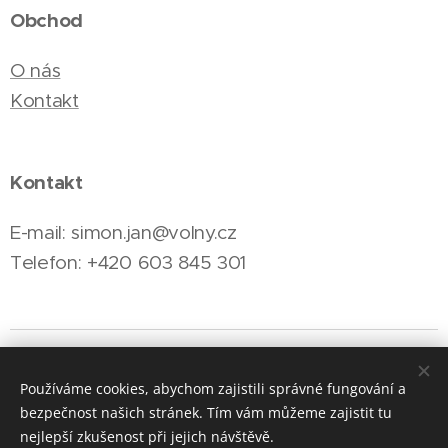
Obchod
O nás
Kontakt
Kontakt
E-mail: simon.jan@volny.cz
Telefon: +420 603 845 301
Cookies
Používáme cookies, abychom zajistili správné fungování a
Jazyky
bezpečnost našich stránek. Tím vám můžeme zajistit tu
Čeština
English
nejlepší zkušenost při jejich návštěvě.