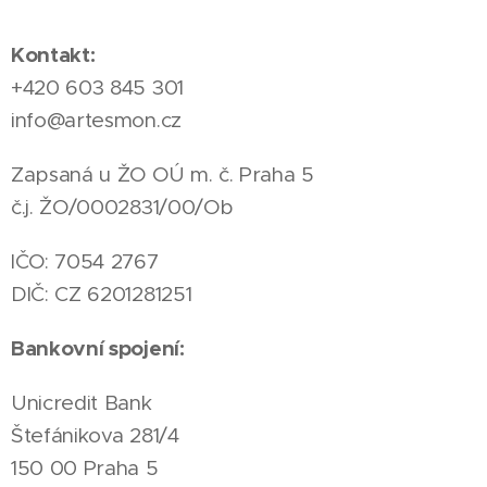
Kontakt:
+420 603 845 301
info@artesmon.cz
Zapsaná u ŽO OÚ m. č. Praha 5
č.j. ŽO/0002831/00/Ob
IČO: 7054 2767
DIČ: CZ 6201281251
Bankovní spojení:
Unicredit Bank
Štefánikova 281/4
150 00 Praha 5